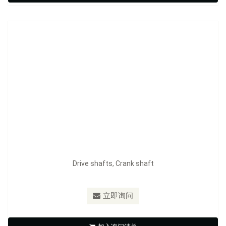
立即询问
Drive shafts, Crank shaft
立即询问
Prop shafts, Propeller Shaft,Prop shafts spindle