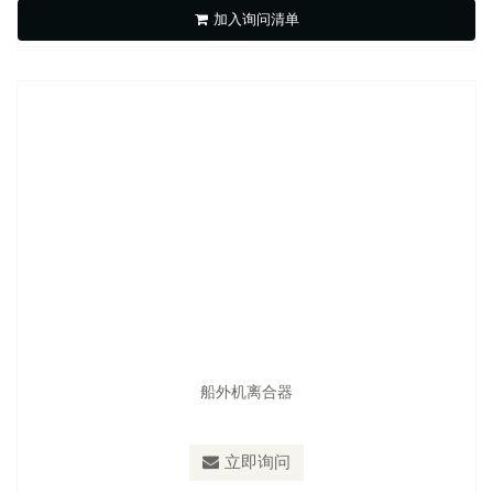
加入询问清单
立即询问
船外机离合器
型号：
4
立即询问
船舶零件,船外机零件