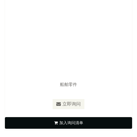
船舶零件
型号：
不锈钢螺旋桨传动轴心(台湾制造)
立即询问
不锈钢螺旋桨传动轴心
加入询问清单
立即询问